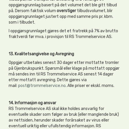
oppgjørsgrunnlag basert på det volumet det ble gitt tilbud
på. Dersom faktisk volum
overstiger
tilbudsvolumet, blir
oppgjørsgrunnlaget justert opp med samme pris pr. kbm.
som i tilbudet.
I oppgjørsgrunnlaget gjøres det et fratrekk på 7% av brutto
fraktverdi før mva. i provisjon til RS Trommelservice AS.
13. Kvalitetsangivelse og Avregning
Oppgjør utbetales senest 30 dager etter mottatte tromler
på Gjenbrukspunkt. Spørsmål eller klage på mottatt oppgjør
må sendes inn til RS Trommelservice AS senest 14 dager
etter mottatt avregning. Dette gjøres via
mail:
post@trommelservice.no
. Alle priser er ekskl. moms.
14. Informasjon og ansvar
RS Trommelservice AS skal ikke holdes ansvarlig for
eventuelle skader som følger av bruk (eller manglende bruk)
av nettsiden, herunder skader forårsaket av virus eller
eventuell uriktig eller ufullstendig informasjon. RS