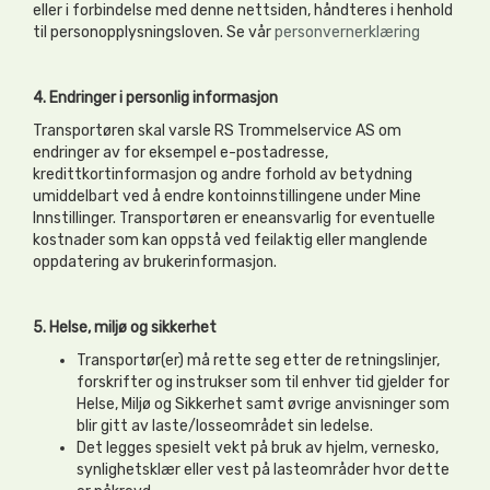
eller i forbindelse med denne nettsiden, håndteres i henhold
til personopplysningsloven. Se vår
personvernerklæring
4. Endringer i personlig informasjon
Transportøren skal varsle RS Trommelservice AS om
endringer av for eksempel e-postadresse,
kredittkortinformasjon og andre forhold av betydning
umiddelbart ved å endre kontoinnstillingene under Mine
Innstillinger. Transportøren er eneansvarlig for eventuelle
kostnader som kan oppstå ved feilaktig eller manglende
oppdatering av brukerinformasjon.
5. Helse, miljø og sikkerhet
Transportør(er) må rette seg etter de retningslinjer,
forskrifter og instrukser som til enhver tid gjelder for
Helse, Miljø og Sikkerhet samt øvrige anvisninger som
blir gitt av laste/losseområdet sin ledelse.
Det legges spesielt vekt på bruk av hjelm, vernesko,
synlighetsklær eller vest på lasteområder hvor dette