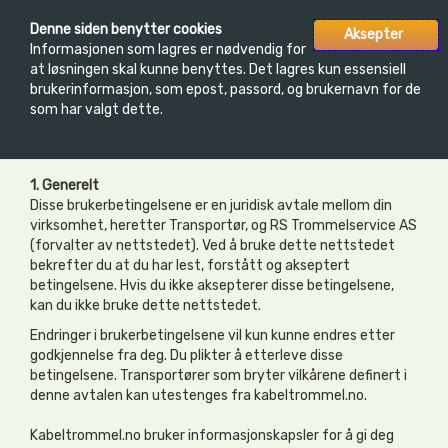
Toggle
Denne siden benytter cookies
Aksepter
INFORMASJON
LOGG INN
navigatio
Informasjonen som lagres er nødvendig for
at løsningen skal kunne benyttes. Det lagres kun essensiell
brukerinformasjon, som epost, passord, og brukernavn for de
som har valgt dette.
Brukerbetingelser for Transportør
1. Generelt
Disse brukerbetingelsene er en juridisk avtale mellom din
virksomhet, heretter Transportør, og RS Trommelservice AS
(forvalter av nettstedet). Ved å bruke dette nettstedet
bekrefter du at du har lest, forstått og akseptert
betingelsene. Hvis du ikke aksepterer disse betingelsene,
kan du ikke bruke dette nettstedet.
Endringer i brukerbetingelsene vil kun kunne endres etter
godkjennelse fra deg. Du plikter å etterleve disse
betingelsene. Transportører som bryter vilkårene definert i
denne avtalen kan utestenges fra kabeltrommel.no.
Kabeltrommel.no bruker informasjonskapsler for å gi deg