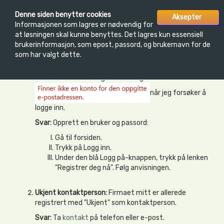
Toggle
Denne siden benytter cookies
Aksepter
INFORMASJON
LOGG INN
navigatio
Informasjonen som lagres er nødvendig for
at løsningen skal kunne benyttes. Det lagres kun essensiell
brukerinformasjon, som epost, passord, og brukernavn for de
som har valgt dette.
Ofte stilte spørsmål
Finner ikke konto:
Jeg får meldingen
når jeg forsøker å
logge inn.
Svar:
Opprett en bruker og passord:
Gå til forsiden.
Trykk på Logg inn.
Under den blå Logg på-knappen, trykk på lenken
"Registrer deg nå". Følg anvisningen.
Ukjent kontaktperson:
Firmaet mitt er allerede
registrert med "Ukjent" som kontaktperson.
Svar:
Ta
kontakt
på telefon eller e-post.