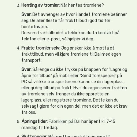
Henting av tromler:
Når hentes tromlene?
Svar:
Det avhenger av hvor i landet tromlene befinner
seg. De aller fleste får frakttilbud i god tid før
hentefristen.
Dersom frakttilbudet uteblir kan du ta
kontakt
på
telefon eller e-post, så hjelper vi deg.
Frakte tromler selv:
Jeg ønsker ikke å motta et
frakttilbud, men vil kjøre tromlene til Dal med egen
transport.
Svar:
Så lenge du ikke trykke på knappen for "Lagre og
åpne for tilbud" på mobil eller "Send forespørsel" på
PC så vil ikke transportørene kunne se din lagerplass,
eller gi deg tilbud på frakt. Hvis du organiserer frakten
av tromlene selv trenger du ikke opprette en
lagerplass, eller registrere tromlene. Dette kan du
selvsagt gjøre for din egen del, men det er ikke et krav
fra oss.
Åpningstider:
Fabrikken på Dal
har åpent kl. 7-15
mandag til fredag.
Sluttoppgjør:
Når mottar jeg sluttoppgjøret?