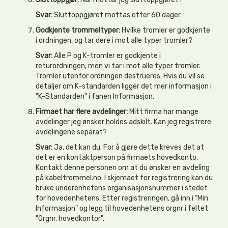
Svar:
Sluttoppgjøret mottas etter 60 dager.
Godkjente trommeltyper:
Hvilke tromler er godkjente
i ordningen, og tar dere i mot alle typer tromler?
Svar:
Alle P og K-tromler er godkjente i
returordningen, men vi tar i mot alle typer tromler.
Tromler utenfor ordningen destrueres. Hvis du vil se
detaljer om K-standarden ligger det mer informasjon i
"K-Standarden" i fanen Informasjon.
Firmaet har flere avdelinger:
Mitt firma har mange
avdelinger jeg ønsker holdes adskilt. Kan jeg registrere
avdelingene separat?
Svar:
Ja, det kan du. For å gjøre dette kreves det at
det er en kontaktperson på firmaets hovedkonto.
Kontakt denne personen om at du ønsker en avdeling
på kabeltrommel.no. I skjemaet for registrering kan du
bruke underenhetens organisasjonsnummer i stedet
for hovedenhetens. Etter registreringen, gå inn i "Min
Informasjon" og legg til hovedenhetens orgnr i feltet
"Orgnr. hovedkontor".